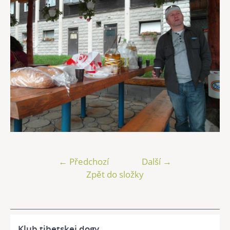
← Předchozí
Další →
Zpět do složky
Klub tibetskej dogy