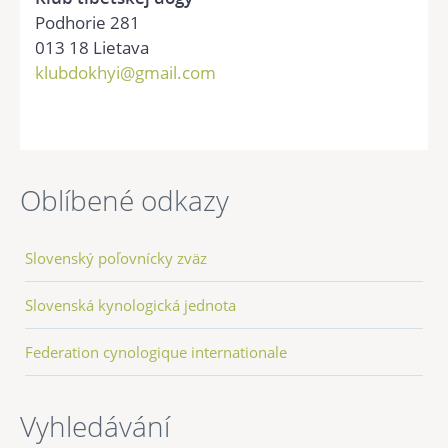
Podhorie 281
013 18 Lietava
klubdokhyi@gmail.com
Oblíbené odkazy
Slovenský poľovnícky zväz
Slovenská kynologická jednota
Federation cynologique internationale
Vyhledávání