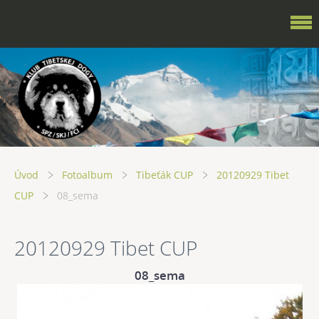
Úvod
Fotoalbum
Tibeťák CUP
20120929 Tibet
CUP
08_sema
20120929 Tibet CUP
08_sema