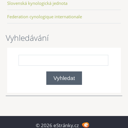
Slovenská kynologická jednota
Federation cynologique internationale
Vyhledávání
© 2026 eStránky.cz