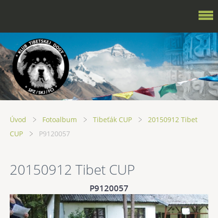
Úvod
Fotoalbum
Tibeťák CUP
20150912 Tibet
CUP
P9120057
20150912 Tibet CUP
P9120057