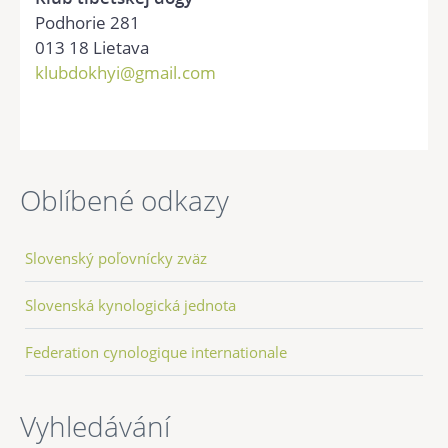
Podhorie 281
013 18 Lietava
klubdokhyi@gmail.com
Oblíbené odkazy
Slovenský poľovnícky zväz
Slovenská kynologická jednota
Federation cynologique internationale
Vyhledávání