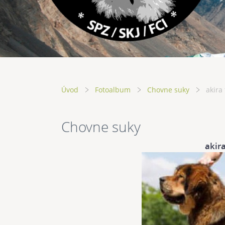
Úvod
Fotoalbum
Chovne suky
akira
Chovne suky
akir