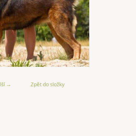
lší →
Zpět do složky