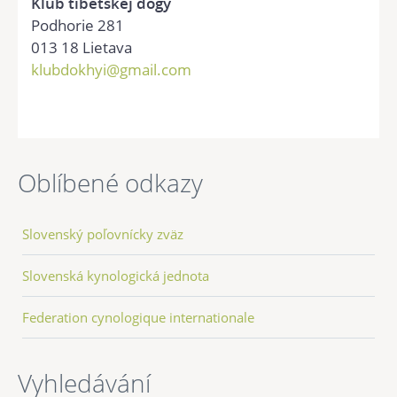
Klub tibetskej dogy
Podhorie 281
013 18 Lietava
klubdokhyi@gmail.com
Oblíbené odkazy
Slovenský poľovnícky zväz
Slovenská kynologická jednota
Federation cynologique internationale
Vyhledávání