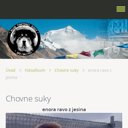
Úvod
Fotoalbum
Chovne suky
enora ravo z
jesina
Chovne suky
enora ravo z jesina