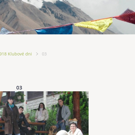
918 Klubové dni
03
03