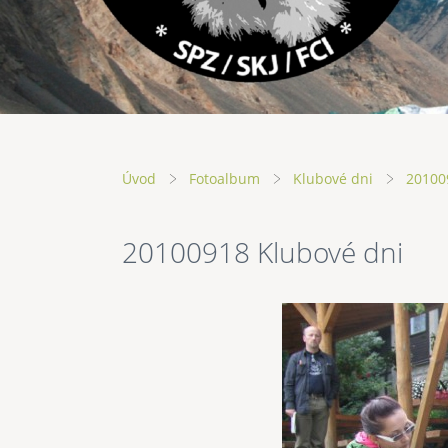
Úvod
Fotoalbum
Klubové dni
20100
20100918 Klubové dni