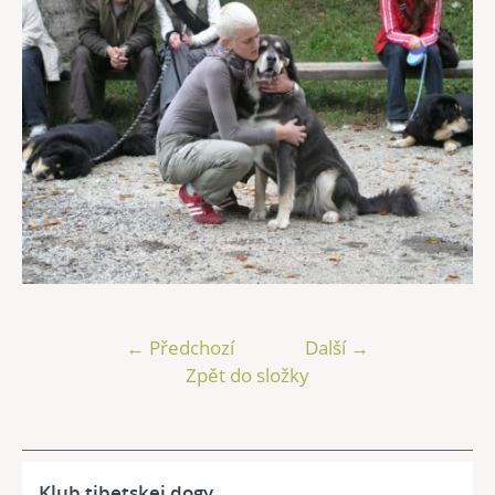
← Předchozí
Další →
Zpět do složky
Klub tibetskej dogy