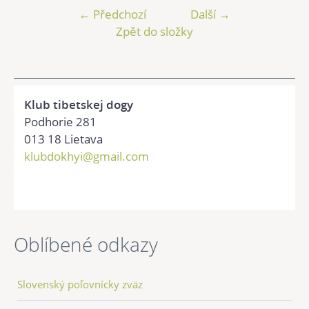
← Předchozí
Další →
Zpět do složky
Klub tibetskej dogy
Podhorie 281
013 18 Lietava
klubdokhyi@gmail.com
Oblíbené odkazy
Slovenský poľovnícky zväz