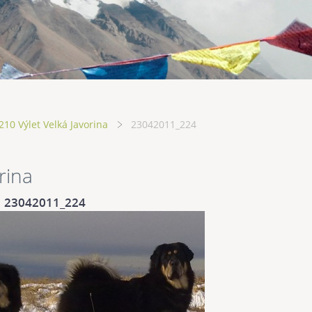
10 Výlet Velká Javorina
23042011_224
rina
23042011_224