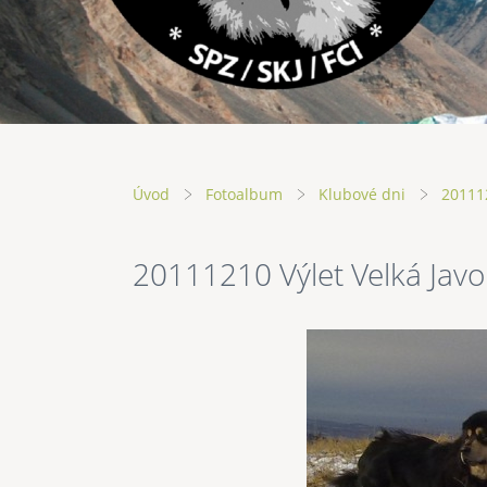
Úvod
Fotoalbum
Klubové dni
201112
20111210 Výlet Velká Javo