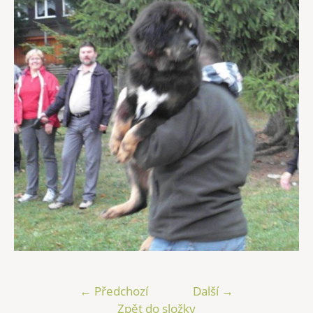
← Předchozí
Další →
Zpět do složky