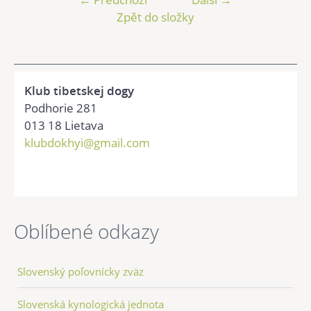
Zpět do složky
Klub tibetskej dogy
Podhorie 281
013 18 Lietava
klubdokhyi@gmail.com
Oblíbené odkazy
Slovenský poľovnícky zväz
Slovenská kynologická jednota