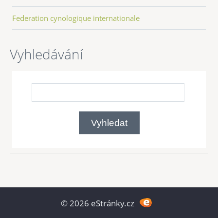
Federation cynologique internationale
Vyhledávání
© 2026 eStránky.cz