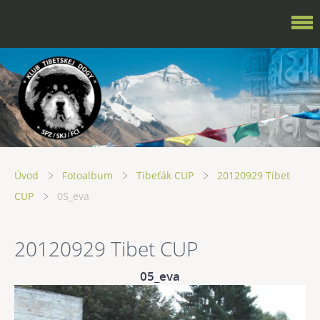
Úvod
Fotoalbum
Tibeťák CUP
20120929 Tibet
CUP
05_eva
20120929 Tibet CUP
05_eva