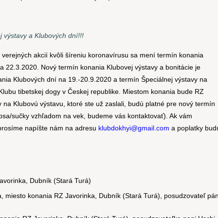
 výstavy a Klubových dní!!!
erejných akcií kvôli šíreniu koronavírusu sa mení termín konania
na 22.3.2020. Nový termín konania Klubovej výstavy a bonitácie je
nania Klubových dní na 19.-20.9.2020 a termín Špeciálnej výstavy na
Klubu tibetskej dogy v Českej republike. Miestom konania bude RZ
y na Klubovú výstavu, ktoré ste už zaslali, budú platné pre nový termín
 psa/sučky vzhľadom na vek, budeme vás kontaktovať). Ak vám
 prosíme napíšte nám na adresu
klubdokhyi@gmail.com
a poplatky bud
avorinka, Dubník (Stará Turá)
, miesto konania RZ Javorinka, Dubník (Stará Turá), posudzovateľ pá