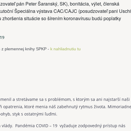
vateľ pán Peter Šaranský, SK), bonitácia, výlet, členská
skutoční Špeciálna výstava CAC/CAJC (posudzovateľ pani Uschi
u zhoršenia situácie so šírením koronavírusu budú poplatky
019
s z plemennej knihy SPKP - 
k nahliadnutiu tu
menil a stretávame sa s problémom, s ktorým sa ani najstarší naši
deň opatrenia, ktoré menia náš zabehnutý rytmus života. Mimoriadn
ohyb, styk s ostatnými ľuďmi.
ia vlády. Pandémia COVID – 19 vyžaduje zodpovedný prístup nás