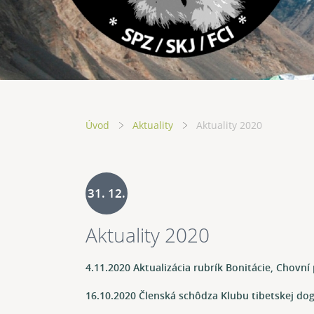
Úvod
Aktuality
Aktuality 2020
31. 12.
Aktuality 2020
2020
4.11.2020 Aktualizácia rubrík Bonitácie, Chovní
16.10.2020 Členská schôdza Klubu tibetskej do