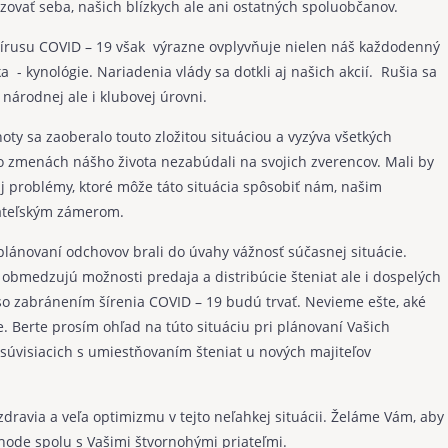
ovať seba, našich blízkych ale ani ostatných spoluobčanov.
vírusu COVID – 19 však výrazne ovplyvňuje nielen náš každodenný
ka - kynológie. Nariadenia vlády sa dotkli aj našich akcií. Rušia sa
 národnej ale i klubovej úrovni.
 zaoberalo touto zložitou situáciou a vyzýva všetkých
to zmenách nášho života nezabúdali na svojich zverencov. Mali by
j problémy, ktoré môže táto situácia spôsobiť nám, našim
vateľským zámerom.
vaní odchovov brali do úvahy vážnosť súčasnej situácie.
bmedzujú možnosti predaja a distribúcie šteniat ale i dospelých
so zabránením šírenia COVID – 19 budú trvať. Nevieme ešte, aké
 Berte prosím ohľad na túto situáciu pri plánovaní Vašich
súvisiacich s umiestňovaním šteniat u nových majiteľov
dravia a veľa optimizmu v tejto neľahkej situácii. Želáme Vám, aby
ohode spolu s Vašimi štvornohými priateľmi.