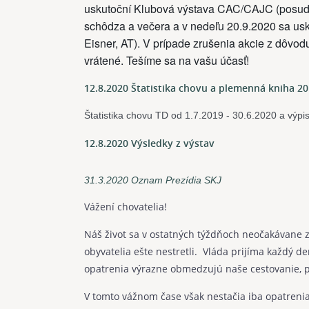
uskutoční Klubová výstava CAC/CAJC (posudzo
schôdza a večera a v nedeľu 20.9.2020 sa u
Eisner, AT). V prípade zrušenia akcie z dôvod
vrátené. Tešíme sa na vašu účasť!
12.8.2020 Štatistika chovu a plemenná kniha 2
Štatistika chovu TD od 1.7.2019 - 30.6.2020 a výpi
12.8.2020 Výsledky z výstav
31.3.2020 Oznam Prezídia SKJ
Vážení chovatelia!
Náš život sa v ostatných týždňoch neočakávane z
obyvatelia ešte nestretli. Vláda prijíma každý 
opatrenia výrazne obmedzujú naše cestovanie, p
V tomto vážnom čase však nestačia iba opatren