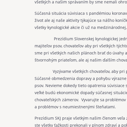
všetkých a našim správaním by sme nemali ohroz
Súčasná situácia súvisiaca s pandémiou korona
život ale aj naše aktivity týkajúce sa nášho koníč
všetky kynologické akcie či už na medzinárodnej,
Prezídium Slovenskej kynologickej jednoty sa
majiteľov psov, chovateľov aby pri všetkých tých
sme pri všetkých našich plánoch brať do úvahy a
štvornohým priateľom, ale aj našim ďalším cho
Vyzývame všetkých chovateľov, aby pri pláno
Súčasné obmedzenia dopravy a pohybu výrazne o
psov. Nevieme dokedy tieto opatrenia súvisiace 
veľké budú ekonomické dopady súčasnej situácie.
chovateľských zámerov. Vyvarujte sa problémov 
a problémov s neumiestnenými šteňatami.
Prezídium SKJ praje všetkým našim členom veľa z
ste všetky ťažkosti prekonali v plnom zdraví a p