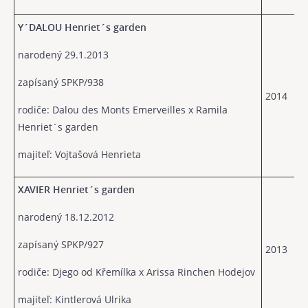
Y´DALOU Henriet´s garden
narodený 29.1.2013
zapísaný SPKP/938
2014
rodiče: Dalou des Monts Emerveilles x Ramila
Henriet´s garden
majiteľ: Vojtašová Henrieta
XAVIER Henriet´s garden
narodený 18.12.2012
zapísaný SPKP/927
2013
rodiče: Djego od Křemílka x Arissa Rinchen Hodejov
majiteľ: Kintlerová Ulrika